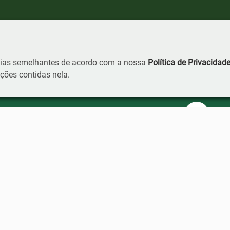
ogias semelhantes de acordo com a nossa
Política de Privacidad
ões contidas nela.
Loc
 da Câmara
hatsApp
99917-1432