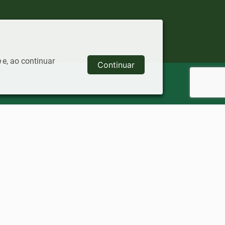
e
e, ao continuar
Continuar
alização