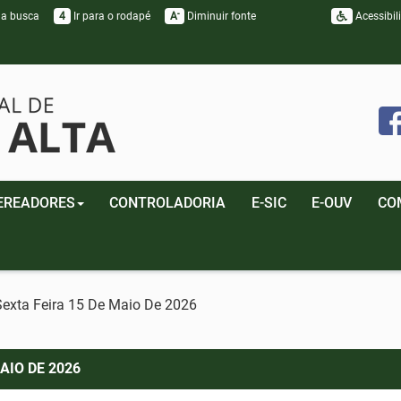
-
 a busca
4
Ir para o rodapé
A
Diminuir fonte
Acessibil
EREADORES
CONTROLADORIA
E-SIC
E-OUV
CO
Sexta Feira 15 De Maio De 2026
AIO DE 2026