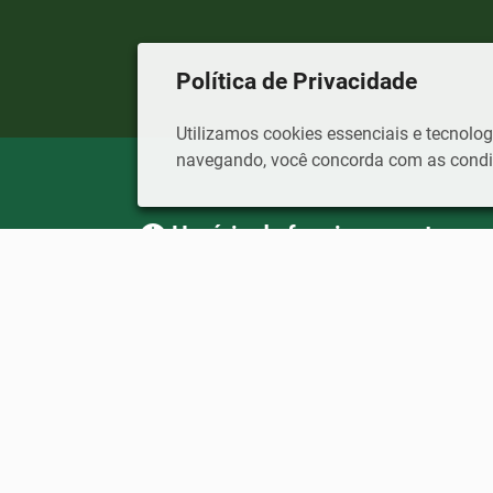
Política de Privacidade
Utilizamos cookies essenciais e tecnol
navegando, você concorda com as condiç
Horário de funcionamento
Segunda a sexta-feira, das 12h00 às 18h00
Dia e Horário das Sessões Plenárias:
Todas as terças-feiras às 16h00 no Plenário
Telefone
W
(28) 99917-1432 / (28) 99946-
(28) 
9636