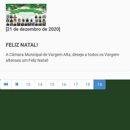
[21 de dezembro de 2020]
FELIZ NATAL!
A Câmara Municipal de Vargem Alta, deseja a todos os Vargem-
altenses um Feliz Natal!
13
14
15
16
17
18
19